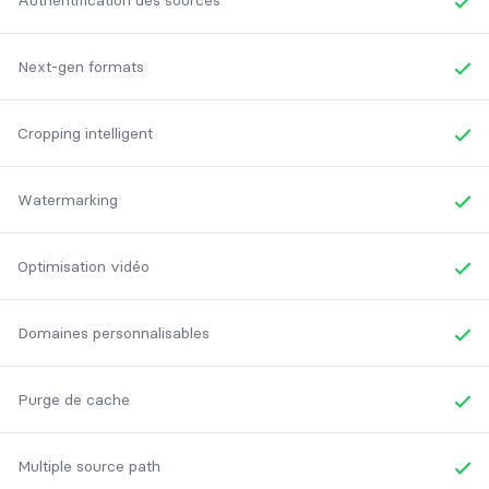
Authentification des sources
Yes
Next-gen formats
Yes
Cropping intelligent
Yes
Watermarking
Yes
Optimisation vidéo
Yes
Domaines personnalisables
Yes
Purge de cache
Yes
Multiple source path