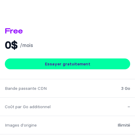
Free
0$
/mois
Essayer gratuitement
Feature
Included
Bande passante CDN
3 Go
Coût par Go additionnel
–
Images d'origine
Illimité