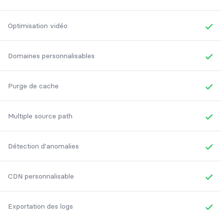
Yes
Optimisation vidéo
Yes
Domaines personnalisables
Yes
Purge de cache
Yes
Multiple source path
Yes
Détection d'anomalies
Yes
CDN personnalisable
Yes
Exportation des logs
Yes