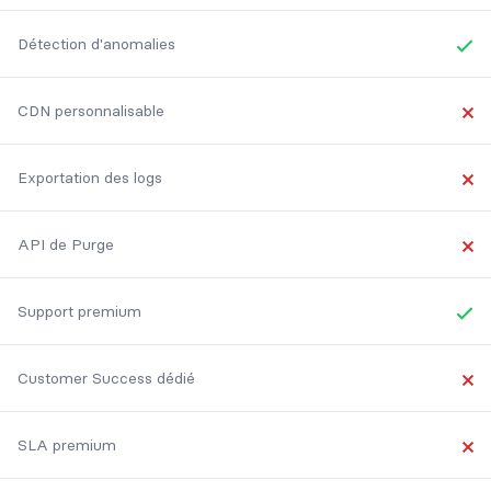
Yes
Détection d'anomalies
Yes
CDN personnalisable
No
Exportation des logs
No
API de Purge
No
Support premium
Yes
Customer Success dédié
No
SLA premium
No