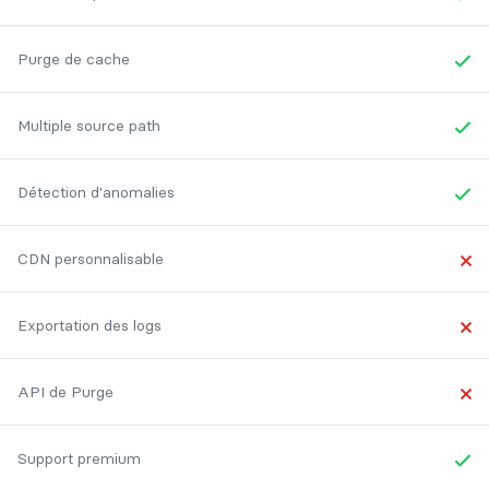
Yes
Purge de cache
Yes
Multiple source path
Yes
Détection d'anomalies
Yes
CDN personnalisable
No
Exportation des logs
No
API de Purge
No
Support premium
Yes