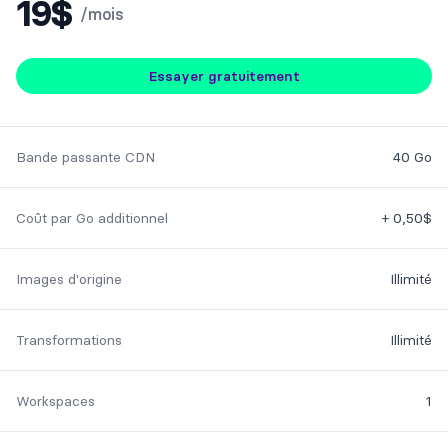
19$
/mois
Essayer gratuitement
Feature
Included
Bande passante CDN
40 Go
Coût par Go additionnel
+ 0,50$
Images d'origine
Illimité
Transformations
Illimité
Workspaces
1