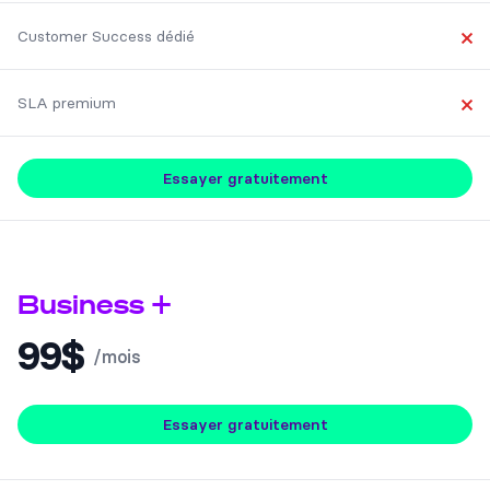
Customer Success dédié
No
SLA premium
No
Essayer gratuitement
Business +
99$
/mois
Essayer gratuitement