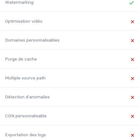
Watermarking
Yes
Optimisation vidéo
No
Domaines personnalisables
No
Purge de cache
No
Multiple source path
No
Détection d'anomalies
No
CDN personnalisable
No
Exportation des logs