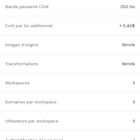
Feature
Included
Bande passante CDN
250 Go
Coût par Go additionnel
+ 0,40$
Images d'origine
Illimité
Transformations
Illimité
Workspaces
3
Domaines par workspace
3
Utilisateurs par workspace
3