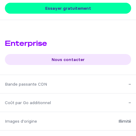
Essayer gratuitement
Enterprise
Nous contacter
Feature
Included
Bande passante CDN
–
Coût par Go additionnel
–
Images d'origine
Illimité