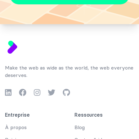
Footer
Make the web as wide as the world, the web everyone
deserves.
LinkedIn
Facebook
Instagram
Twitter
GitHub
Entreprise
Ressources
À propos
Blog