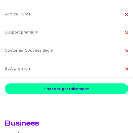
No
API de Purge
No
Support premium
No
Customer Success dédié
No
SLA premium
No
Essayer gratuitement
Business