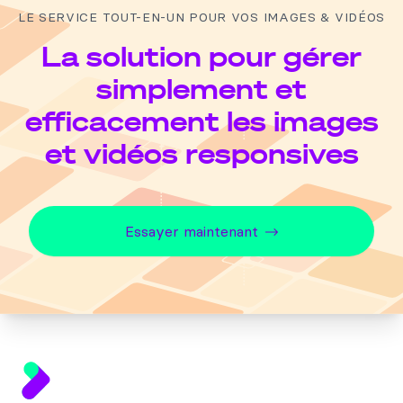
LE SERVICE TOUT-EN-UN POUR VOS IMAGES & VIDÉOS
La solution pour gérer
simplement et
efficacement les images
et vidéos responsives
Essayer maintenant
Footer